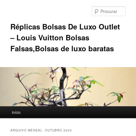
Saltar
Saltar
para
para
Procu
o
o
conteúdo
conteúdo
Réplicas Bolsas De Luxo Outlet
primário
secundário
– Louis Vuitton Bolsas
Falsas,Bolsas de luxo baratas
Menu
Início
principal
ARQUIVO MENSAL:
OUTUBRO 2024