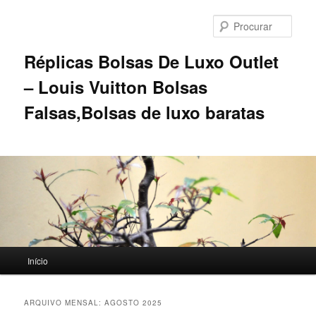
Saltar
Saltar
para
para
Procu
o
o
conteúdo
conteúdo
Réplicas Bolsas De Luxo Outlet
primário
secundário
– Louis Vuitton Bolsas
Falsas,Bolsas de luxo baratas
Menu
Início
principal
ARQUIVO MENSAL:
AGOSTO 2025