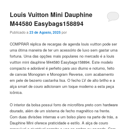
Louis Vuitton Mini Dauphine
M44580 Easybags158894
Publicado a
23 de Agosto, 2025
por
COMPRAR réplica de recargas de agenda louis vuitton pode ser
uma ótima maneira de ter um acessório de luxo sem gastar uma
fortuna. Uma das opções mais populares no mercado é a louis
vuitton mini dauphine M44580 Easybags158894. Este modelo
compacto e adorável é perfeito para uso diurno e noturno, feito
de canvas Monogram e Monogram Reverse, com acabamento
em pele de bezerro castanha lisa. O fecho LV de alto brilho e a
alça smart de couro adicionam um toque moderno a esta peça
icônica.
O interior da bolsa possui forro de microfibra preto com hardware
dourado, além de um sistema de fecho magnético na frente.
Com duas divisões internas e um bolso plano na parte de trás, a
Dauphine Mini oferece praticidade e estilo. A alça de couro
removível e ajustável permite o uso no ombro ou cruzado. Com