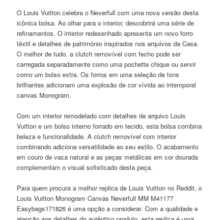
O Louis Vuitton celebra o Neverfull com uma nova versão desta
icônica bolsa. Ao olhar para o interior, descobrirá uma série de
refinamentos. O interior redesenhado apresenta um novo forro
têxtil e detalhes de património inspirados nos arquivos da Casa.
O melhor de tudo, a clutch removível com fecho pode ser
carregada separadamente como uma pochette chique ou servir
como um bolso extra. Os forros em uma seleção de tons
brilhantes adicionam uma explosão de cor vívida ao intemporal
canvas Monogram.
Com um interior remodelado com detalhes de arquivo Louis
Vuitton e um bolso interno forrado em tecido, esta bolsa combina
beleza e funcionalidade. A clutch removível com interior
combinando adiciona versatilidade ao seu estilo. O acabamento
em couro de vaca natural e as peças metálicas em cor dourada
complementam o visual sofisticado desta peça.
Para quem procura a melhor replica de Louis Vuitton no Reddit, o
Louis Vuitton Monogram Canvas Neverfull MM M41177
Easybags171826 é uma opção a considerar. Com a qualidade e
atenção aos detalhes do autêntico produto, esta replica é uma