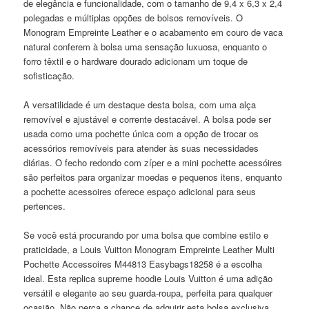
de elegância e funcionalidade, com o tamanho de 9,4 x 6,3 x 2,4
polegadas e múltiplas opções de bolsos removíveis. O
Monogram Empreinte Leather e o acabamento em couro de vaca
natural conferem à bolsa uma sensação luxuosa, enquanto o
forro têxtil e o hardware dourado adicionam um toque de
sofisticação.
A versatilidade é um destaque desta bolsa, com uma alça
removível e ajustável e corrente destacável. A bolsa pode ser
usada como uma pochette única com a opção de trocar os
acessórios removíveis para atender às suas necessidades
diárias. O fecho redondo com zíper e a mini pochette acessóires
são perfeitos para organizar moedas e pequenos itens, enquanto
a pochette acessoires oferece espaço adicional para seus
pertences.
Se você está procurando por uma bolsa que combine estilo e
praticidade, a Louis Vuitton Monogram Empreinte Leather Multi
Pochette Accessoires M44813 Easybags18258 é a escolha
ideal. Esta replica supreme hoodie Louis Vuitton é uma adição
versátil e elegante ao seu guarda-roupa, perfeita para qualquer
ocasião. Não perca a chance de adquirir esta bolsa exclusiva,