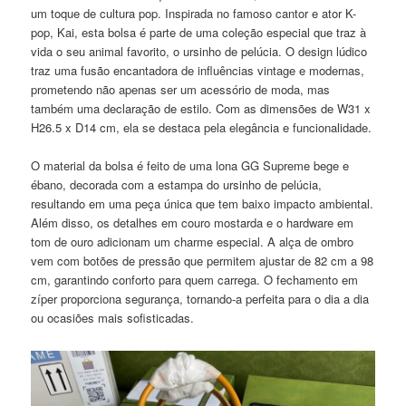
um toque de cultura pop. Inspirada no famoso cantor e ator K-
pop, Kai, esta bolsa é parte de uma coleção especial que traz à
vida o seu animal favorito, o ursinho de pelúcia. O design lúdico
traz uma fusão encantadora de influências vintage e modernas,
prometendo não apenas ser um acessório de moda, mas
também uma declaração de estilo. Com as dimensões de W31 x
H26.5 x D14 cm, ela se destaca pela elegância e funcionalidade.
O material da bolsa é feito de uma lona GG Supreme bege e
ébano, decorada com a estampa do ursinho de pelúcia,
resultando em uma peça única que tem baixo impacto ambiental.
Além disso, os detalhes em couro mostarda e o hardware em
tom de ouro adicionam um charme especial. A alça de ombro
vem com botões de pressão que permitem ajustar de 82 cm a 98
cm, garantindo conforto para quem carrega. O fechamento em
zíper proporciona segurança, tornando-a perfeita para o dia a dia
ou ocasiões mais sofisticadas.