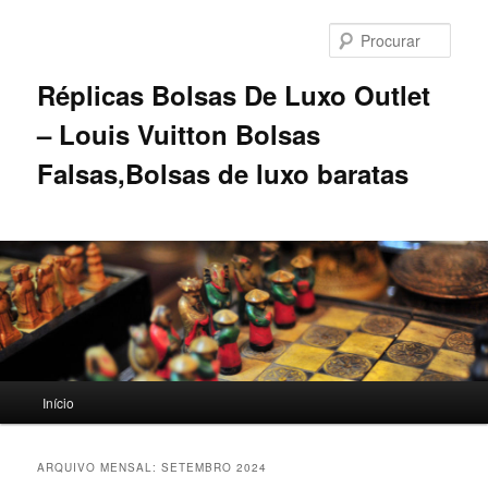
Saltar
Saltar
para
para
Procu
o
o
conteúdo
conteúdo
Réplicas Bolsas De Luxo Outlet
primário
secundário
– Louis Vuitton Bolsas
Falsas,Bolsas de luxo baratas
Menu
Início
principal
ARQUIVO MENSAL:
SETEMBRO 2024