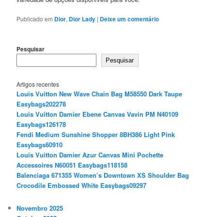
Publicado em
Dior
,
Dior Lady
|
Deixe um comentário
Pesquisar
Pesquisar
Artigos recentes
Louis Vuitton New Wave Chain Bag M58550 Dark Taupe
Easybags202278
Louis Vuitton Damier Ebene Canvas Vavin PM N40109
Easybags126178
Fendi Medium Sunshine Shopper 8BH386 Light Pink
Easybags60910
Louis Vuitton Damier Azur Canvas Mini Pochette
Accessoires N60051 Easybags118158
Balenciaga 671355 Women’s Downtown XS Shoulder Bag
Crocodile Embossed White Easybags09297
Novembro 2025