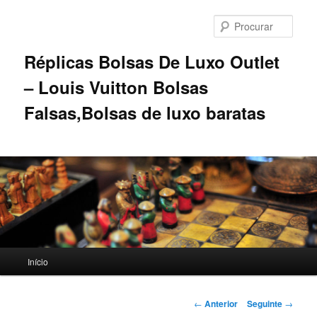
Saltar
para
Procu
o
conteúdo
Réplicas Bolsas De Luxo Outlet
primário
– Louis Vuitton Bolsas
Falsas,Bolsas de luxo baratas
Menu
Início
principal
Navegação
←
Anterior
Seguinte
→
de