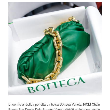
Encontre a réplica perfeita da bolsa Bottega Veneta 30CM Chain
Pouch Bag Dupes Dola Bottega Veneta 00695 e eleve seu estilo