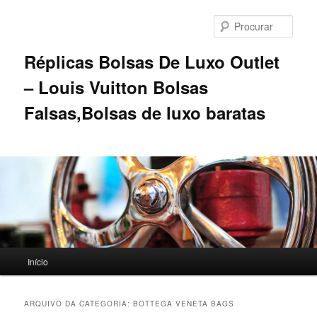
Saltar
Saltar
para
para
Procu
o
o
conteúdo
conteúdo
Réplicas Bolsas De Luxo Outlet
primário
secundário
– Louis Vuitton Bolsas
Falsas,Bolsas de luxo baratas
Menu
Início
principal
ARQUIVO DA CATEGORIA:
BOTTEGA VENETA BAGS