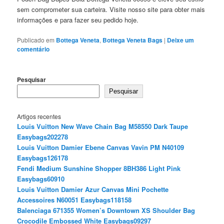
sem comprometer sua carteira. Visite nosso site para obter mais
informações e para fazer seu pedido hoje.
Publicado em
Bottega Veneta
,
Bottega Veneta Bags
|
Deixe um
comentário
Pesquisar
Pesquisar
Artigos recentes
Louis Vuitton New Wave Chain Bag M58550 Dark Taupe
Easybags202278
Louis Vuitton Damier Ebene Canvas Vavin PM N40109
Easybags126178
Fendi Medium Sunshine Shopper 8BH386 Light Pink
Easybags60910
Louis Vuitton Damier Azur Canvas Mini Pochette
Accessoires N60051 Easybags118158
Balenciaga 671355 Women’s Downtown XS Shoulder Bag
Crocodile Embossed White Easybags09297