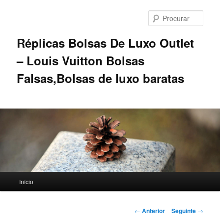
Saltar
para
Procu
o
conteúdo
Réplicas Bolsas De Luxo Outlet
primário
– Louis Vuitton Bolsas
Falsas,Bolsas de luxo baratas
Menu
Início
principal
Navegação
←
Anterior
Seguinte
→
de