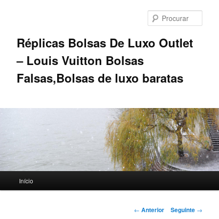
Saltar
para
Procu
o
conteúdo
Réplicas Bolsas De Luxo Outlet
primário
– Louis Vuitton Bolsas
Falsas,Bolsas de luxo baratas
Menu
Início
principal
Navegação
←
Anterior
Seguinte
→
de