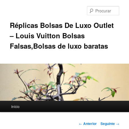
Saltar
para
Procu
o
conteúdo
Réplicas Bolsas De Luxo Outlet
primário
– Louis Vuitton Bolsas
Falsas,Bolsas de luxo baratas
Menu
Início
principal
Navegação
←
Anterior
Seguinte
→
de