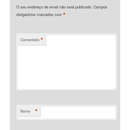
O seu endereço de email não será publicado.
Campos
*
obrigatórios marcados com
*
Comentário
*
Nome