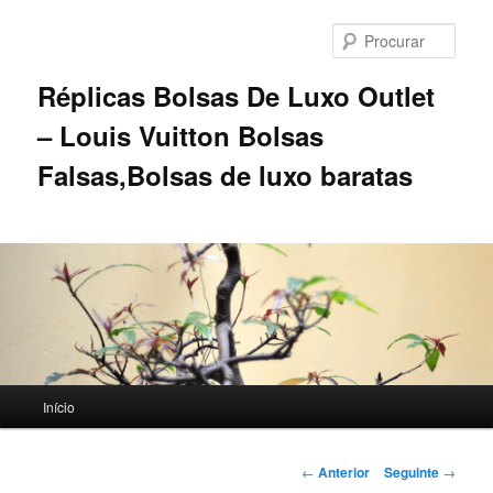
Saltar
para
Procu
o
conteúdo
Réplicas Bolsas De Luxo Outlet
primário
– Louis Vuitton Bolsas
Falsas,Bolsas de luxo baratas
Menu
Início
principal
Navegação
←
Anterior
Seguinte
→
de