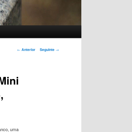
Navegação
←
Anterior
Seguinte
→
de
artigos
Mini
,
anco, uma