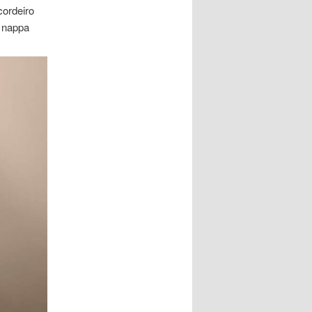
cordeiro
o nappa