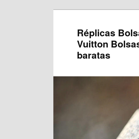
Saltar
para
o
Réplicas Bols
conteúdo
Vuitton Bolsa
primário
baratas