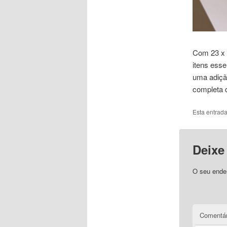
Com 23 x 1
itens esse
uma adição
completa
Esta entrad
Deixe
O seu ender
Comentár