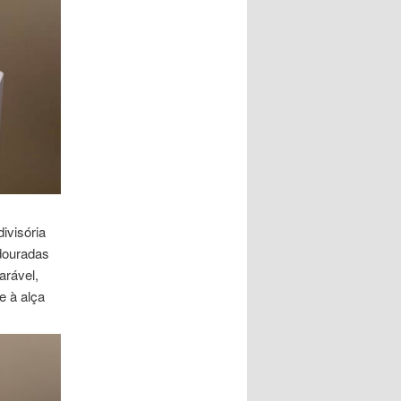
ivisória
douradas
arável,
e à alça