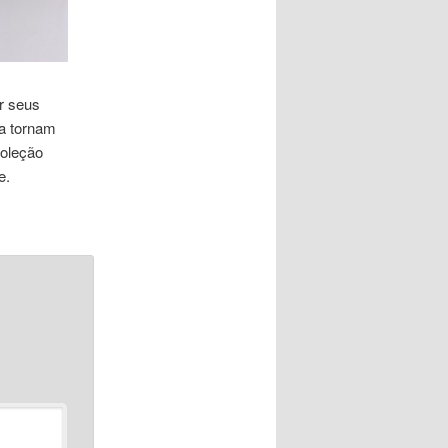
r seus
 a tornam
coleção
e.